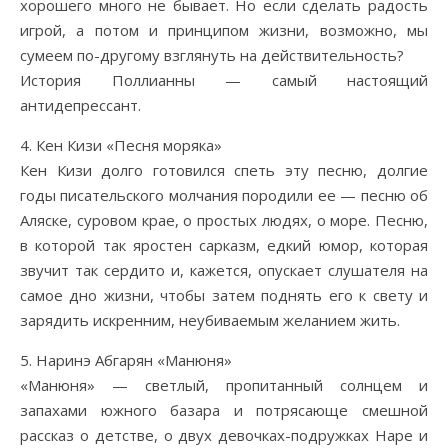
хорошего много не бывает. Но если сделать радость
игрой, а потом и принципом жизни, возможно, мы
сумеем по-другому взглянуть на действительность?
История Поллианны — самый настоящий
антидепрессант.
4. Кен Кизи «Песня моряка»
Кен Кизи долго готовился спеть эту песню, долгие
годы писательского молчания породили ее — песню об
Аляске, суровом крае, о простых людях, о море. Песню,
в которой так яростен сарказм, едкий юмор, которая
звучит так сердито и, кажется, опускает слушателя на
самое дно жизни, чтобы затем поднять его к свету и
зарядить искренним, неубиваемым желанием жить.
5. Наринэ Абгарян «Манюня»
«Манюня» — светлый, пропитанный солнцем и
запахами южного базара и потрясающе смешной
рассказ о детстве, о двух девочках-подружках Наре и