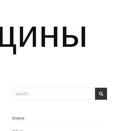
щины
Книги